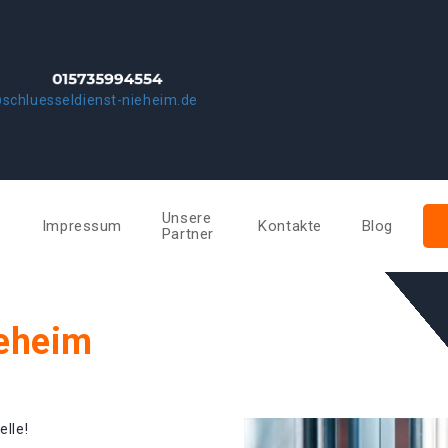
schluesseldienst-nieheim.de
Unsere
e
Impressum
Kontakte
Blog
Partner
ieheim
elle!