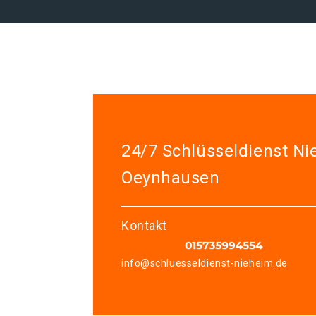
24/7 Schlüsseldienst N
Oeynhausen
Kontakt
info@schluesseldienst-nieheim.de